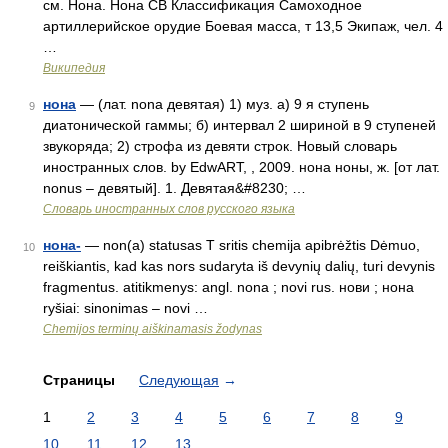
см. Нона. Нона СВ Классификация Самоходное
артиллерийское орудие Боевая масса, т 13,5 Экипаж, чел. 4
…
Википедия
нона
— (лат. nona девятая) 1) муз. а) 9 я ступень
9
диатонической гаммы; б) интервал 2 шириной в 9 ступеней
звукоряда; 2) строфа из девяти строк. Новый словарь
иностранных слов. by EdwART, , 2009. нона ноны, ж. [от лат.
nonus – девятый]. 1. Девятая&#8230; …
Словарь иностранных слов русского языка
нона-
— non(a) statusas T sritis chemija apibrėžtis Dėmuo,
10
reiškiantis, kad kas nors sudaryta iš devynių dalių, turi devynis
fragmentus. atitikmenys: angl. nona ; novi rus. нови ; нона
ryšiai: sinonimas – novi …
Chemijos terminų aiškinamasis žodynas
Страницы
Следующая
→
1
2
3
4
5
6
7
8
9
10
11
12
13