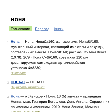
нона
Толкование
Перевод
Книги
Нона
— Нона: Нона&#160; женское имя. Нона&#160;
1
музыкальный интервал, состоящий из октавы и секунды,
составленных вместе. Нона&#160; рассказ Стивена Кинга
(1978). 2С9 «Нона С»&#160; советская 120 мм
десантируемая самоходная артиллерийская
установка.&#8230; …
Википедия
НОНА-С
— НОНА С …
2
Энциклопедия техники
Нона
— ж Женское к Нонн. 18 (5) августа – праведная
3
Нонна, мать Григория Богослова. День Ангела. Справочник
по именам и именинам. 2010. Нона Зенона, Мемнон …