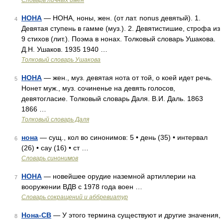
Словарь личных имен
НОНА
— НОНА, ноны, жен. (от лат. nonus девятый). 1.
4
Девятая ступень в гамме (муз.). 2. Девятистишие, строфа из
9 стихов (лит.). Поэма в нонах. Толковый словарь Ушакова.
Д.Н. Ушаков. 1935 1940 …
Толковый словарь Ушакова
НОНА
— жен., муз. девятая нота от той, о коей идет речь.
5
Нонет муж., муз. сочиненье на девять голосов,
девятогласие. Толковый словарь Даля. В.И. Даль. 1863
1866 …
Толковый словарь Даля
нона
— сущ., кол во синонимов: 5 • день (35) • интервал
6
(26) • сау (16) • ст …
Словарь синонимов
НОНА
— новейшее орудие наземной артиллерии на
7
вооружении ВДВ с 1978 года воен …
Словарь сокращений и аббревиатур
Нона-СВ
— У этого термина существуют и другие значения,
8